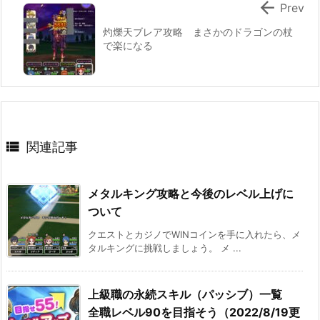

Prev
灼爍天ブレア攻略 まさかのドラゴンの杖
で楽になる

関連記事
メタルキング攻略と今後のレベル上げに
ついて
クエストとカジノでWINコインを手に入れたら、メ
タルキングに挑戦しましょう。 メ ...
上級職の永続スキル（パッシブ）一覧
全職レベル90を目指そう（2022/8/19更