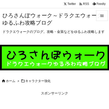

Twitter
Feedly
RSS
ひろさんぽウォーク～ドラクエウォーク

ゆるふわ攻略ブログ

メニュ
ドラクエウォークのブログ。攻略・金策などをゆるふわ攻略します

サイド

前へ

次へ


ホーム
>

キャラクター強化
検索
スポンサーリンク