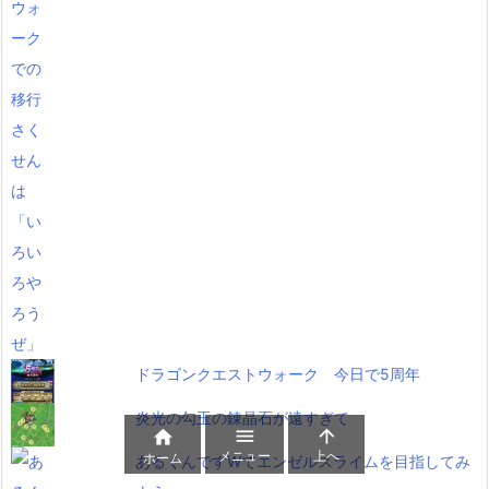
ドラゴンクエストウォーク 今日で5周年
炎光の勾玉の錬晶石が遠すぎて



メニュー
上へ
ホーム
あるくんですWでエンゼルスライムを目指してみ