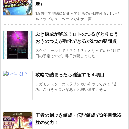
新）
1.5周年で地味に始まっているのが目指せ55！レベ
ルアップキャンペーンですが、実 ...
ぶき錬成が解放！ロトのつるぎとりゅう
おうのつえが強化できるが2つの疑問点
スケジュール上で「？？？？」となっていた5月17
日の予定ですが、昨日判明しました ...
攻略で詰まったら確認する４項目
メガモンスターのスラリンガルをやってみて「あ
あ、これきっついなあ」と思います。そ ...
王者の剣ぶき錬成・伝説錬成で3年目武器
並の火力！