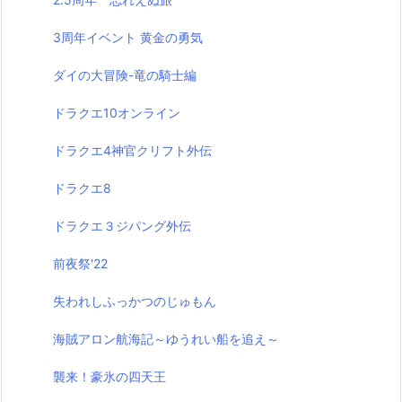
3周年イベント 黄金の勇気
ダイの大冒険-竜の騎士編
ドラクエ10オンライン
ドラクエ4神官クリフト外伝
ドラクエ8
ドラクエ３ジパング外伝
前夜祭'22
失われしふっかつのじゅもん
海賊アロン航海記～ゆうれい船を追え～
襲来！豪氷の四天王