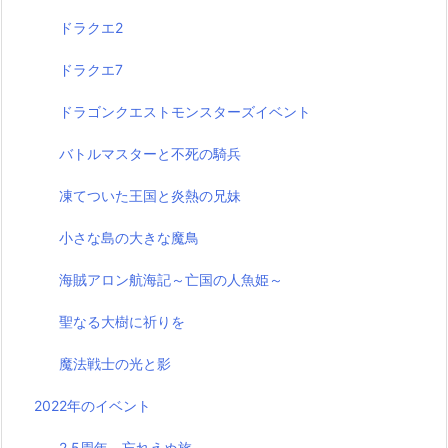
ドラクエ2
ドラクエ7
ドラゴンクエストモンスターズイベント
バトルマスターと不死の騎兵
凍てついた王国と炎熱の兄妹
小さな島の大きな魔鳥
海賊アロン航海記～亡国の人魚姫～
聖なる大樹に祈りを
魔法戦士の光と影
2022年のイベント
2.5周年 忘れえぬ旅