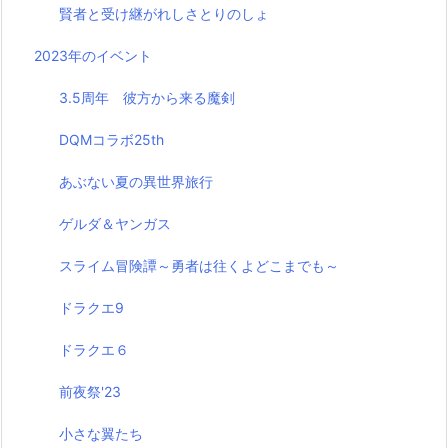
賢者と受け継がれしさとりのしょ
2023年のイベント
3.5周年 彼方から来る魔剣
DQMコラボ25th
あぶない夏の異世界旅行
ゲルダ＆ヤンガス
スライム冒険譚～勇者は往くよどこまでも～
ドラクエ9
ドラクエ６
前夜祭'23
小さな翼たち