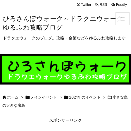

Twitter
Feedly
RSS
ひろさんぽウォーク～ドラクエウォーク

ゆるふわ攻略ブログ

メニュ
ドラクエウォークのブログ。攻略・金策などをゆるふわ攻略します

サイド

前へ

次へ


ホーム
>

メインイベント
>

2021年のイベント
>

小さな島
検索
の大きな魔鳥
スポンサーリンク