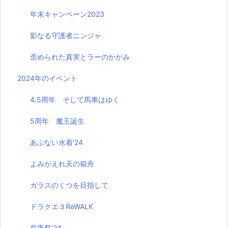
年末キャンペーン2023
影なる守護者ニンジャ
歪められた真実とラーのかがみ
2024年のイベント
4.5周年 そして馬車はゆく
5周年 魔王誕生
あぶない水着'24
よみがえれ天の箱舟
ガラスのくつを目指して
ドラクエ３ReWALK
前夜祭'24