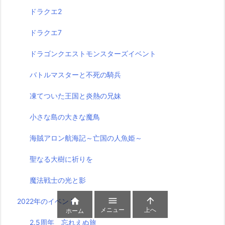
ドラクエ2
ドラクエ7
ドラゴンクエストモンスターズイベント
バトルマスターと不死の騎兵
凍てついた王国と炎熱の兄妹
小さな島の大きな魔鳥
海賊アロン航海記～亡国の人魚姫～
聖なる大樹に祈りを
魔法戦士の光と影



2022年のイベント
メニュー
上へ
ホーム
2.5周年 忘れえぬ旅