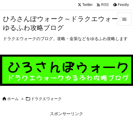

Twitter
Feedly
RSS
ひろさんぽウォーク～ドラクエウォーク

ゆるふわ攻略ブログ

メニュ
ドラクエウォークのブログ。攻略・金策などをゆるふわ攻略します

サイド

前へ

次へ


ホーム
>

ドラクエウォーク
検索
スポンサーリンク