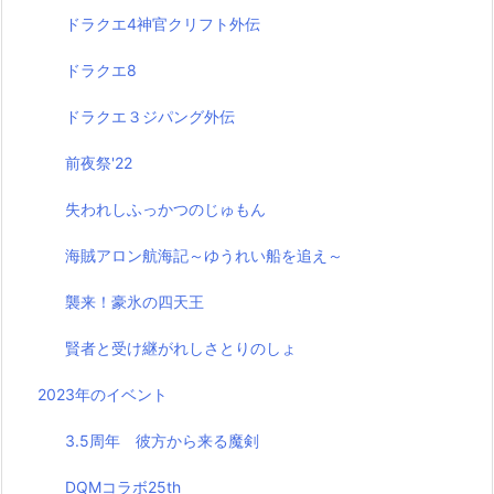
ドラクエ4神官クリフト外伝
ドラクエ8
ドラクエ３ジパング外伝
前夜祭'22
失われしふっかつのじゅもん
海賊アロン航海記～ゆうれい船を追え～
襲来！豪氷の四天王
賢者と受け継がれしさとりのしょ
2023年のイベント
3.5周年 彼方から来る魔剣
DQMコラボ25th