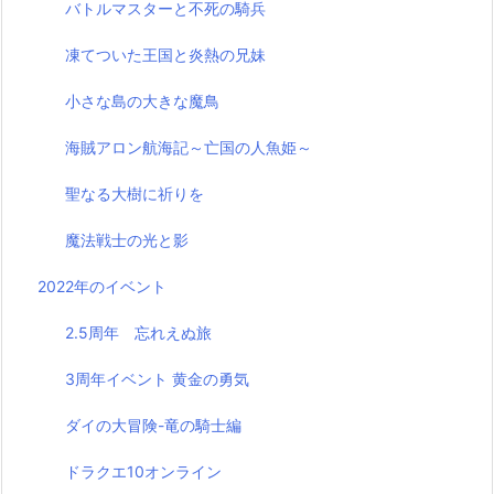
バトルマスターと不死の騎兵
凍てついた王国と炎熱の兄妹
小さな島の大きな魔鳥
海賊アロン航海記～亡国の人魚姫～
聖なる大樹に祈りを
魔法戦士の光と影
2022年のイベント
2.5周年 忘れえぬ旅
3周年イベント 黄金の勇気
ダイの大冒険-竜の騎士編
ドラクエ10オンライン