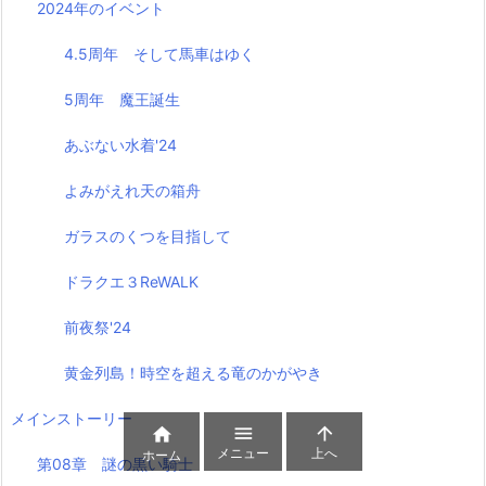
2024年のイベント
4.5周年 そして馬車はゆく
5周年 魔王誕生
あぶない水着'24
よみがえれ天の箱舟
ガラスのくつを目指して
ドラクエ３ReWALK
前夜祭'24
黄金列島！時空を超える竜のかがやき
メインストーリー



メニュー
上へ
ホーム
第08章 謎の黒い騎士