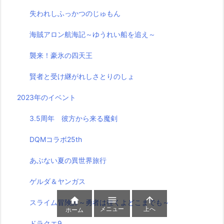
失われしふっかつのじゅもん
海賊アロン航海記～ゆうれい船を追え～
襲来！豪氷の四天王
賢者と受け継がれしさとりのしょ
2023年のイベント
3.5周年 彼方から来る魔剣
DQMコラボ25th
あぶない夏の異世界旅行
ゲルダ＆ヤンガス



スライム冒険譚～勇者は往くよどこまでも～
メニュー
上へ
ホーム
ドラクエ9