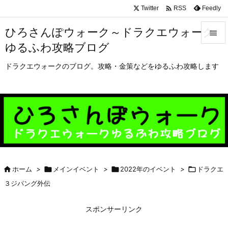

Twitter
Feedly
RSS
ひろさんぽウォーク～ドラクエウォーク

ゆるふわ攻略ブログ

メニュ
ドラクエウォークのブログ。攻略・金策などをゆるふわ攻略します

サイド

前へ

次へ


ホーム
>

メインイベント
>

2022年のイベント
>

ドラクエ
検索
３ジパング外伝
スポンサーリンク