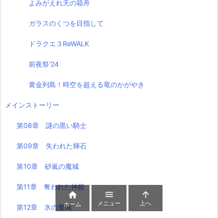
よみがえれ天の箱舟
ガラスのくつを目指して
ドラクエ３ReWALK
前夜祭'24
黄金列島！時空を超える竜のかがやき
メインストーリー
第08章 謎の黒い騎士
第09章 失われた輝石
第10章 砂嵐の魔城
第11章 奪われた神殿



メニュー
上へ
ホーム
第12章 氷の魔城