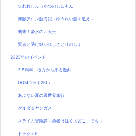
失われしふっかつのじゅもん
海賊アロン航海記～ゆうれい船を追え～
襲来！豪氷の四天王
賢者と受け継がれしさとりのしょ
2023年のイベント
3.5周年 彼方から来る魔剣
DQMコラボ25th
あぶない夏の異世界旅行
ゲルダ＆ヤンガス
スライム冒険譚～勇者は往くよどこまでも～
ドラクエ9