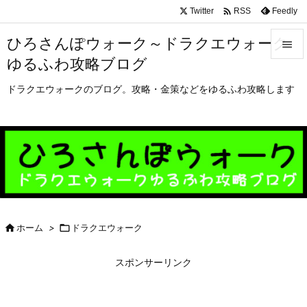

Twitter
Feedly
RSS
ひろさんぽウォーク～ドラクエウォーク

ゆるふわ攻略ブログ

メニュ
ドラクエウォークのブログ。攻略・金策などをゆるふわ攻略します

サイド

前へ

次へ


ホーム
>

ドラクエウォーク
検索
スポンサーリンク