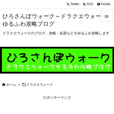

Twitter
Feedly
RSS
ひろさんぽウォーク～ドラクエウォーク

ゆるふわ攻略ブログ

メニュ
ドラクエウォークのブログ。攻略・金策などをゆるふわ攻略します

サイド

前へ

次へ


ホーム
>

ドラクエウォーク
検索
スポンサーリンク