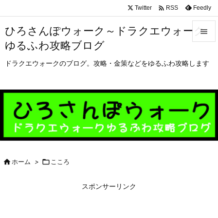

Twitter
Feedly
RSS
ひろさんぽウォーク～ドラクエウォーク

ゆるふわ攻略ブログ

メニュ
ドラクエウォークのブログ。攻略・金策などをゆるふわ攻略します

サイド

前へ

次へ


ホーム
>

こころ
検索
スポンサーリンク