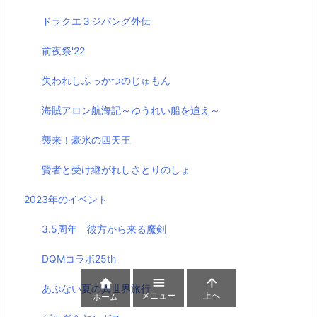
ドラクエ３ジパング外伝
前夜祭'22
失われしふっかつのじゅもん
海賊アロン航海記～ゆうれい船を追え～
襲来！豪氷の四天王
賢者と受け継がれしさとりのしょ
2023年のイベント
3.5周年 彼方から来る魔剣
DQMコラボ25th



あぶない夏の異世界旅行
メニュー
上へ
ホーム