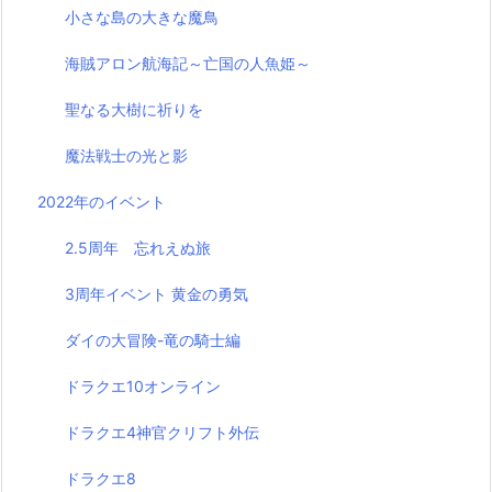
小さな島の大きな魔鳥
海賊アロン航海記～亡国の人魚姫～
聖なる大樹に祈りを
魔法戦士の光と影
2022年のイベント
2.5周年 忘れえぬ旅
3周年イベント 黄金の勇気
ダイの大冒険-竜の騎士編
ドラクエ10オンライン
ドラクエ4神官クリフト外伝
ドラクエ8