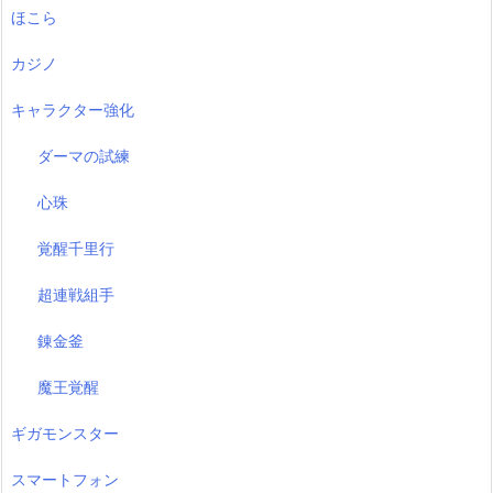
ほこら
カジノ
キャラクター強化
ダーマの試練
心珠
覚醒千里行
超連戦組手
錬金釜
魔王覚醒
ギガモンスター
スマートフォン