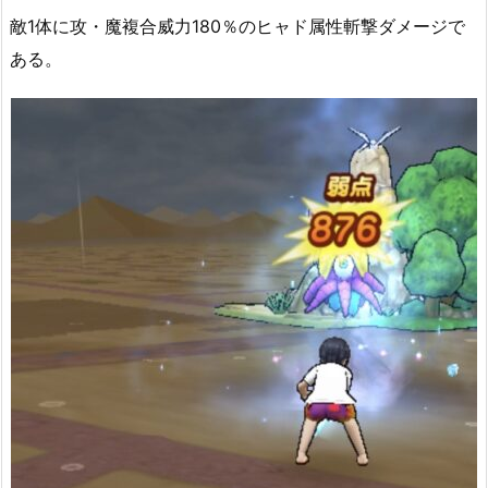
敵1体に攻・魔複合威力180％のヒャド属性斬撃ダメージで
ある。