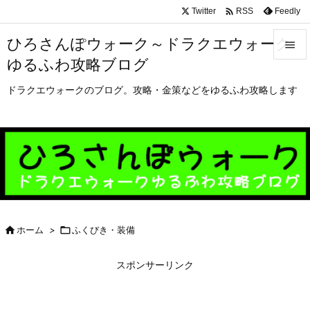

Twitter
Feedly
RSS
ひろさんぽウォーク～ドラクエウォーク

ゆるふわ攻略ブログ

メニュ
ドラクエウォークのブログ。攻略・金策などをゆるふわ攻略します

サイド

前へ

次へ


ホーム
>

ふくびき・装備
検索
スポンサーリンク