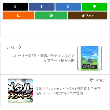
B!

Copy

Next
ストーリー第7章・新職パラディンなどア
ップデート情報公開

Prev
復刻メタルキャンペーン締切迫る！全基本
職をレベル50にする2つの理由