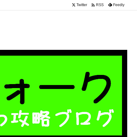

Twitter
Feedly
RSS