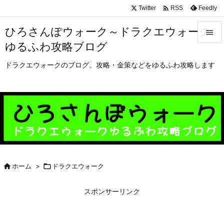

Twitter
Feedly
RSS
ひろさんぽウォーク～ドラクエウォーク

ゆるふわ攻略ブログ

メニュ
ドラクエウォークのブログ。攻略・金策などをゆるふわ攻略します

サイド

前へ

次へ


ホーム
>

ドラクエウォーク
検索
スポンサーリンク