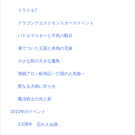
ドラクエ7
ドラゴンクエストモンスターズイベント
バトルマスターと不死の騎兵
凍てついた王国と炎熱の兄妹
小さな島の大きな魔鳥
海賊アロン航海記～亡国の人魚姫～
聖なる大樹に祈りを
魔法戦士の光と影
2022年のイベント
2.5周年 忘れえぬ旅