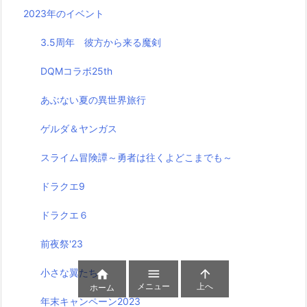
2023年のイベント
3.5周年 彼方から来る魔剣
DQMコラボ25th
あぶない夏の異世界旅行
ゲルダ＆ヤンガス
スライム冒険譚～勇者は往くよどこまでも～
ドラクエ9
ドラクエ６
前夜祭'23


小さな翼たち

メニュー
上へ
ホーム
年末キャンペーン2023