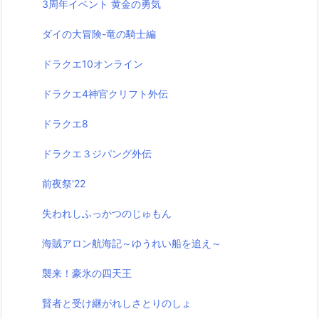
3周年イベント 黄金の勇気
ダイの大冒険-竜の騎士編
ドラクエ10オンライン
ドラクエ4神官クリフト外伝
ドラクエ8
ドラクエ３ジパング外伝
前夜祭'22
失われしふっかつのじゅもん
海賊アロン航海記～ゆうれい船を追え～
襲来！豪氷の四天王
賢者と受け継がれしさとりのしょ