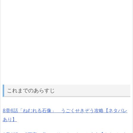
これまでのあらすじ
8章6話「ねむれる石像」 うごくせきぞう攻略【ネタバレ
あり】