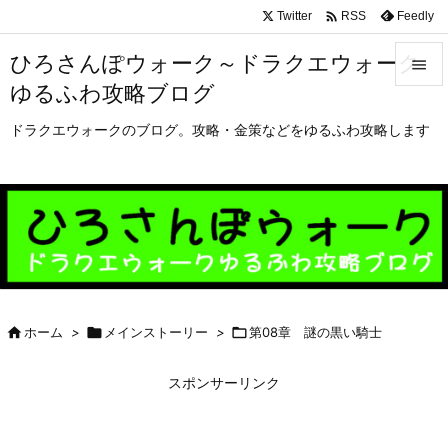

Twitter
Feedly
RSS
ひろさんぽウォーク～ドラクエウォーク

ゆるふわ攻略ブログ

メニュ
ドラクエウォークのブログ。攻略・金策などをゆるふわ攻略します

サイド

前へ

次へ


ホーム
>

メインストーリー
>

第08章 謎の黒い騎士
検索
スポンサーリンク