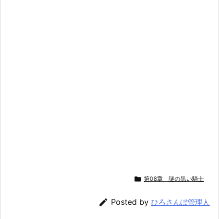

第08章 謎の黒い騎士

Posted by
ひろさんぽ管理人