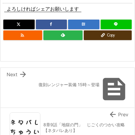
よろしければシェアお願いします
B!

Copy

Next

復刻レンジャー装備 15時～登場

Prev
8章9話「地獄の門」 じごくのつかい攻略
【ネタバレあり】