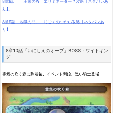
8章8話 「王家の谷」エリミネーター？攻略【ネタバレあ
り】
8章9話「地獄の門」 じごくのつかい攻略【ネタバレあ
り】
8章10話「いにしえのオーブ」BOSS：ワイトキン
グ
霊気の吹く森に到着後、イベント開始。黒い騎士登場