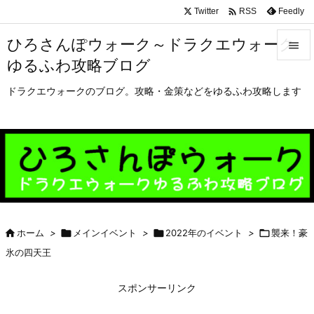

Twitter
Feedly
RSS
ひろさんぽウォーク～ドラクエウォーク

ゆるふわ攻略ブログ

メニュ
ドラクエウォークのブログ。攻略・金策などをゆるふわ攻略します

サイド

前へ

次へ


ホーム
>

メインイベント
>

2022年のイベント
>

襲来！豪
検索
氷の四天王
スポンサーリンク