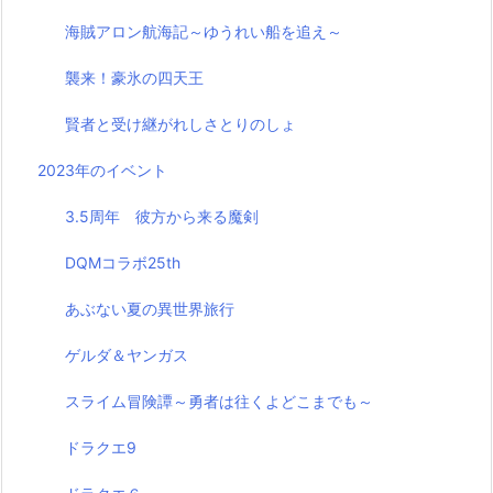
海賊アロン航海記～ゆうれい船を追え～
襲来！豪氷の四天王
賢者と受け継がれしさとりのしょ
2023年のイベント
3.5周年 彼方から来る魔剣
DQMコラボ25th
あぶない夏の異世界旅行
ゲルダ＆ヤンガス
スライム冒険譚～勇者は往くよどこまでも～
ドラクエ9