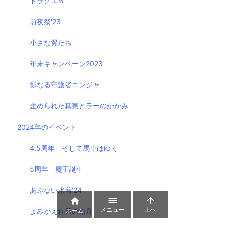
ドラクエ６
前夜祭'23
小さな翼たち
年末キャンペーン2023
影なる守護者ニンジャ
歪められた真実とラーのかがみ
2024年のイベント
4.5周年 そして馬車はゆく
5周年 魔王誕生
あぶない水着'24



メニュー
上へ
ホーム
よみがえれ天の箱舟