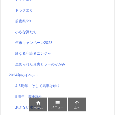
ドラクエ６
前夜祭'23
小さな翼たち
年末キャンペーン2023
影なる守護者ニンジャ
歪められた真実とラーのかがみ
2024年のイベント
4.5周年 そして馬車はゆく
5周年 魔王誕生



あぶない水着'24
メニュー
上へ
ホーム