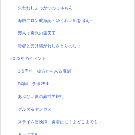
失われしふっかつのじゅもん
海賊アロン航海記～ゆうれい船を追え～
襲来！豪氷の四天王
賢者と受け継がれしさとりのしょ
2023年のイベント
3.5周年 彼方から来る魔剣
DQMコラボ25th
あぶない夏の異世界旅行
ゲルダ＆ヤンガス
スライム冒険譚～勇者は往くよどこまでも～
ドラクエ9