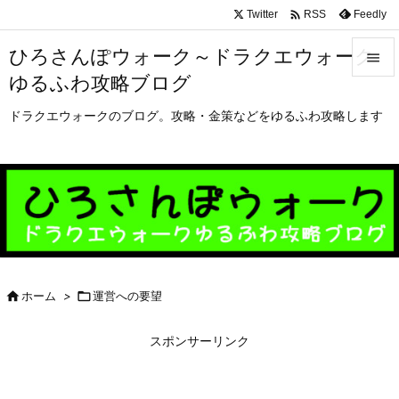

Twitter
Feedly
RSS
ひろさんぽウォーク～ドラクエウォーク

ゆるふわ攻略ブログ

メニュ
ドラクエウォークのブログ。攻略・金策などをゆるふわ攻略します

サイド

前へ

次へ


ホーム
>

運営への要望
検索
スポンサーリンク