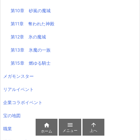
第10章 砂嵐の魔城
第11章 奪われた神殿
第12章 氷の魔城
第13章 氷魔の一族
第15章 燃ゆる騎士
メガモンスター
リアルイベント
企業コラボイベント
宝の地図



職業
メニュー
上へ
ホーム