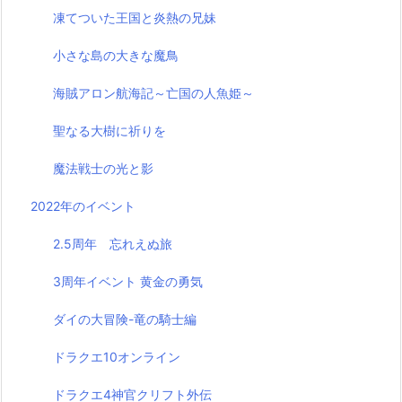
凍てついた王国と炎熱の兄妹
小さな島の大きな魔鳥
海賊アロン航海記～亡国の人魚姫～
聖なる大樹に祈りを
魔法戦士の光と影
2022年のイベント
2.5周年 忘れえぬ旅
3周年イベント 黄金の勇気
ダイの大冒険-竜の騎士編
ドラクエ10オンライン
ドラクエ4神官クリフト外伝