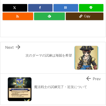
B!

Copy

Next
次のダーマの試練は海賊を希望

Prev
魔法戦士の試練完了・近況について