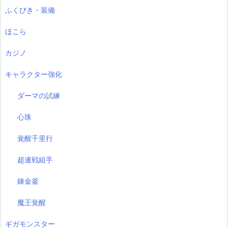
ふくびき・装備
ほこら
カジノ
キャラクター強化
ダーマの試練
心珠
覚醒千里行
超連戦組手
錬金釜
魔王覚醒
ギガモンスター