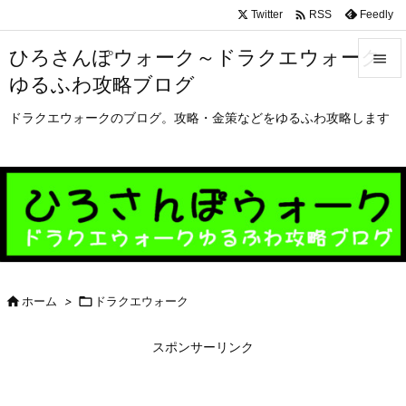

Twitter
Feedly
RSS
ひろさんぽウォーク～ドラクエウォーク

ゆるふわ攻略ブログ

メニュ
ドラクエウォークのブログ。攻略・金策などをゆるふわ攻略します

サイド

前へ

次へ


ホーム
>

ドラクエウォーク
検索
スポンサーリンク