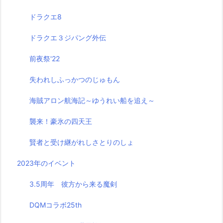
ドラクエ8
ドラクエ３ジパング外伝
前夜祭'22
失われしふっかつのじゅもん
海賊アロン航海記～ゆうれい船を追え～
襲来！豪氷の四天王
賢者と受け継がれしさとりのしょ
2023年のイベント
3.5周年 彼方から来る魔剣
DQMコラボ25th