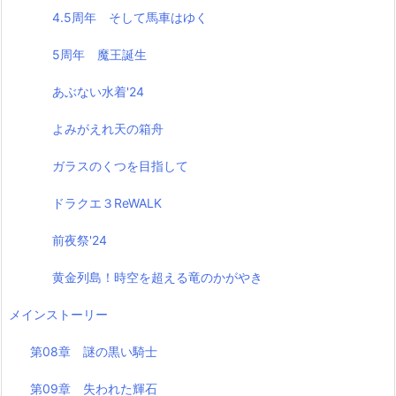
4.5周年 そして馬車はゆく
5周年 魔王誕生
あぶない水着'24
よみがえれ天の箱舟
ガラスのくつを目指して
ドラクエ３ReWALK
前夜祭'24
黄金列島！時空を超える竜のかがやき
メインストーリー
第08章 謎の黒い騎士
第09章 失われた輝石