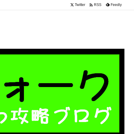

Twitter
Feedly
RSS