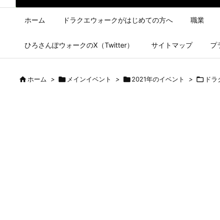
ホーム
ドラクエウォークがはじめての方へ
職業
ひろさんぽウォークのX（Twitter）
サイトマップ
プ

ホーム
>

メインイベント
>

2021年のイベント
>

ドラ