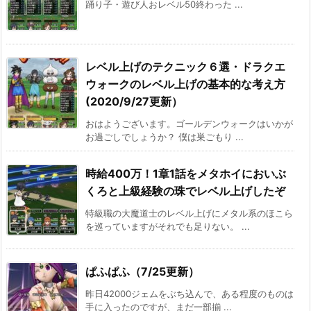
踊り子・遊び人おレベル50終わった ...
レベル上げのテクニック６選・ドラクエ
ウォークのレベル上げの基本的な考え方
(2020/9/27更新）
おはようございます。ゴールデンウォークはいかが
お過ごしでしょうか？ 僕は巣ごもり ...
時給400万！1章1話をメタホイにおいぶ
くろと上級経験の珠でレベル上げしたぞ
特級職の大魔道士のレベル上げにメタル系のほこら
を巡っていますがそれでも足りない。 ...
ぱふぱふ（7/25更新）
昨日42000ジェムをぶち込んで、ある程度のものは
手に入ったのですが、まだ一部揃 ...