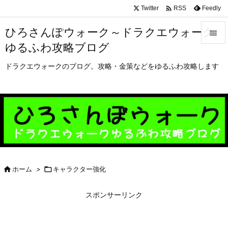

Twitter
Feedly
RSS
ひろさんぽウォーク～ドラクエウォーク

ゆるふわ攻略ブログ

メニュ
ドラクエウォークのブログ。攻略・金策などをゆるふわ攻略します

サイド

前へ

次へ


ホーム
>

キャラクター強化
検索
スポンサーリンク