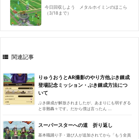
今日回収しよう メタルホイミンのほこら
（3/18まで）

関連記事
りゅうおうとAR撮影のやり方他ぶき錬成
登場記念ミッション・ぶき錬成方法につ
いて
ぶき錬成が解放されましたが、あまりにも弱すぎる
と非難轟々です。だから僕は言ったん ...
スーパースターへの道 折り返し
基本職踊り子・遊び人が追加されてから「もう全員