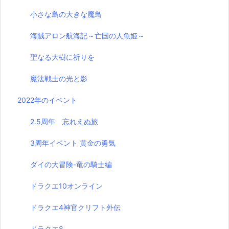
小さな島の大きな魔鳥
海賊アロン航海記～亡国の人魚姫～
聖なる大樹に祈りを
魔法戦士の光と影
2022年のイベント
2.5周年 忘れえぬ旅
3周年イベント 黄金の勇気
ダイの大冒険-竜の騎士編
ドラクエ10オンライン
ドラクエ4神官クリフト外伝
ドラクエ8