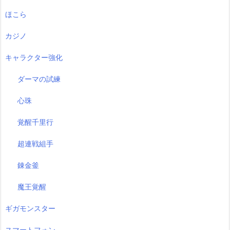
ほこら
カジノ
キャラクター強化
ダーマの試練
心珠
覚醒千里行
超連戦組手
錬金釜
魔王覚醒
ギガモンスター
スマートフォン