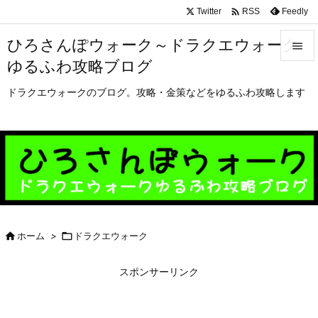

Twitter
Feedly
RSS
ひろさんぽウォーク～ドラクエウォーク

ゆるふわ攻略ブログ

メニュ
ドラクエウォークのブログ。攻略・金策などをゆるふわ攻略します

サイド

前へ

次へ


ホーム
>

ドラクエウォーク
検索
スポンサーリンク