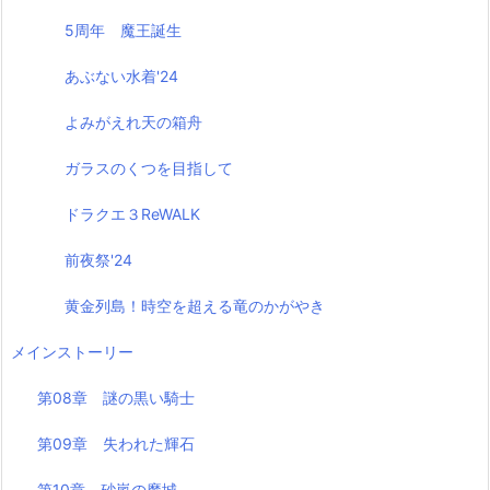
5周年 魔王誕生
あぶない水着'24
よみがえれ天の箱舟
ガラスのくつを目指して
ドラクエ３ReWALK
前夜祭'24
黄金列島！時空を超える竜のかがやき
メインストーリー
第08章 謎の黒い騎士
第09章 失われた輝石
第10章 砂嵐の魔城