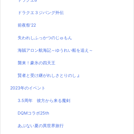
ドラクエ３ジパング外伝
前夜祭'22
失われしふっかつのじゅもん
海賊アロン航海記～ゆうれい船を追え～
襲来！豪氷の四天王
賢者と受け継がれしさとりのしょ
2023年のイベント
3.5周年 彼方から来る魔剣
DQMコラボ25th
あぶない夏の異世界旅行