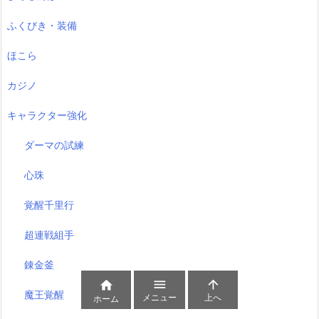
ふくびき・装備
ほこら
カジノ
キャラクター強化
ダーマの試練
心珠
覚醒千里行
超連戦組手
錬金釜



魔王覚醒
メニュー
上へ
ホーム