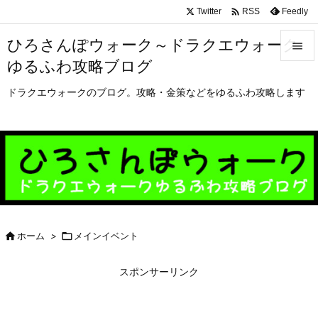

Twitter
Feedly
RSS
ひろさんぽウォーク～ドラクエウォーク

ゆるふわ攻略ブログ

メニュ
ドラクエウォークのブログ。攻略・金策などをゆるふわ攻略します

サイド

前へ

次へ


ホーム
>

メインイベント
検索
スポンサーリンク