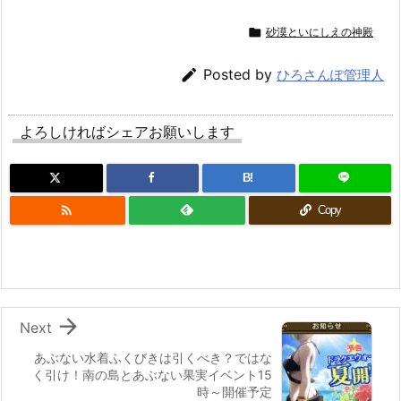

砂漠といにしえの神殿

Posted by
ひろさんぽ管理人
よろしければシェアお願いします
B!

Copy

Next
あぶない水着ふくびきは引くべき？ではな
く引け！南の島とあぶない果実イベント15
時～開催予定