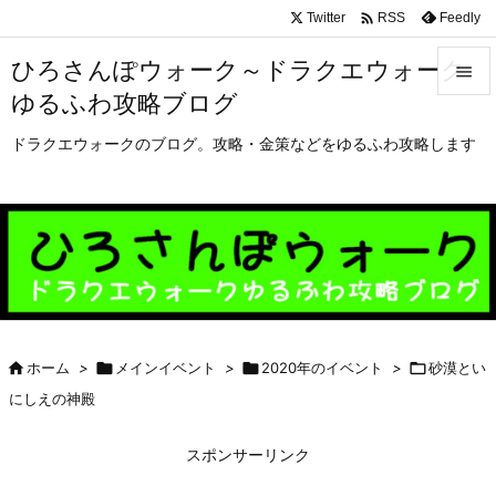

Twitter
Feedly
RSS
ひろさんぽウォーク～ドラクエウォーク

ゆるふわ攻略ブログ

メニュ
ドラクエウォークのブログ。攻略・金策などをゆるふわ攻略します

サイド

前へ

次へ


ホーム
>

メインイベント
>

2020年のイベント
>

砂漠とい
検索
にしえの神殿
スポンサーリンク