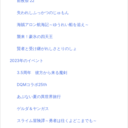
前夜祭'22
失われしふっかつのじゅもん
海賊アロン航海記～ゆうれい船を追え～
襲来！豪氷の四天王
賢者と受け継がれしさとりのしょ
2023年のイベント
3.5周年 彼方から来る魔剣
DQMコラボ25th
あぶない夏の異世界旅行
ゲルダ＆ヤンガス
スライム冒険譚～勇者は往くよどこまでも～