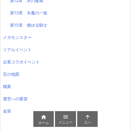
第12章 氷の魔城
第13章 氷魔の一族
第15章 燃ゆる騎士
メガモンスター
リアルイベント
企業コラボイベント
宝の地図
職業
運営への要望
金策



メニュー
上へ
ホーム