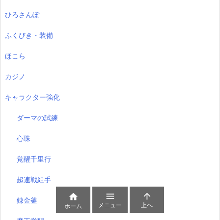
ひろさんぽ
ふくびき・装備
ほこら
カジノ
キャラクター強化
ダーマの試練
心珠
覚醒千里行
超連戦組手



錬金釜
メニュー
上へ
ホーム