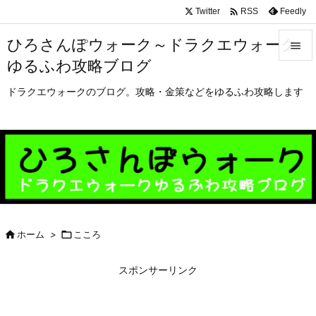

Twitter
Feedly
RSS
ひろさんぽウォーク～ドラクエウォーク

ゆるふわ攻略ブログ

メニュ
ドラクエウォークのブログ。攻略・金策などをゆるふわ攻略します

サイド

前へ

次へ


ホーム
>

こころ
検索
スポンサーリンク