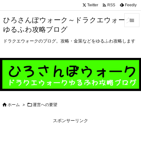

Twitter
Feedly
RSS
ひろさんぽウォーク～ドラクエウォーク

ゆるふわ攻略ブログ

メニュ
ドラクエウォークのブログ。攻略・金策などをゆるふわ攻略します

サイド

前へ

次へ


ホーム
>

運営への要望
検索
スポンサーリンク