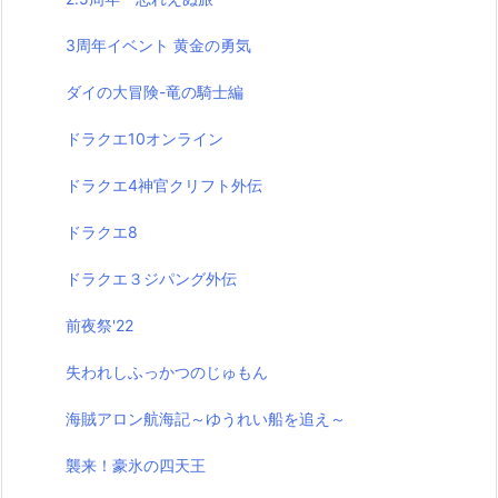
3周年イベント 黄金の勇気
ダイの大冒険-竜の騎士編
ドラクエ10オンライン
ドラクエ4神官クリフト外伝
ドラクエ8
ドラクエ３ジパング外伝
前夜祭'22
失われしふっかつのじゅもん
海賊アロン航海記～ゆうれい船を追え～
襲来！豪氷の四天王