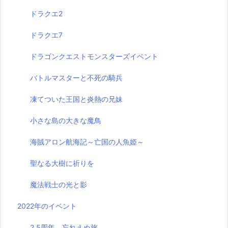
ドラクエ2
ドラクエ7
ドラゴンクエストモンスターズイベント
バトルマスターと不死の騎兵
凍てついた王国と炎熱の兄妹
小さな島の大きな魔鳥
海賊アロン航海記～亡国の人魚姫～
聖なる大樹に祈りを
魔法戦士の光と影
2022年のイベント
2.5周年 忘れえぬ旅