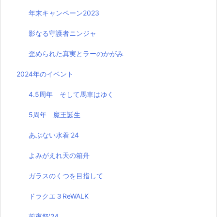
年末キャンペーン2023
影なる守護者ニンジャ
歪められた真実とラーのかがみ
2024年のイベント
4.5周年 そして馬車はゆく
5周年 魔王誕生
あぶない水着'24
よみがえれ天の箱舟
ガラスのくつを目指して
ドラクエ３ReWALK
前夜祭'24