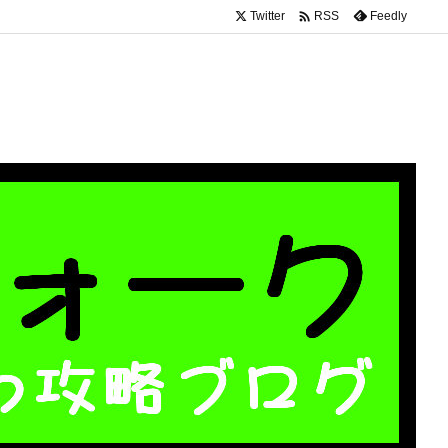

Twitter
Feedly
RSS