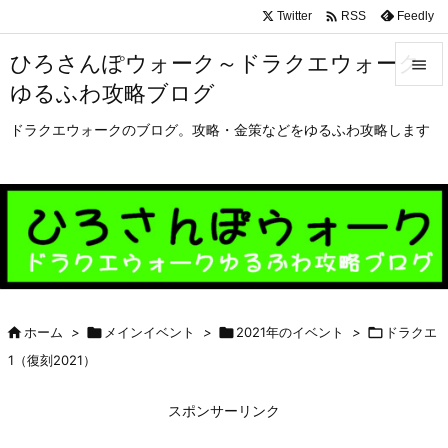

Twitter
Feedly
RSS
ひろさんぽウォーク～ドラクエウォーク

ゆるふわ攻略ブログ

メニュ
ドラクエウォークのブログ。攻略・金策などをゆるふわ攻略します

サイド

前へ

次へ


ホーム
>

メインイベント
>

2021年のイベント
>

ドラクエ
検索
1（復刻2021）
スポンサーリンク