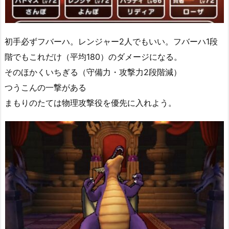
初手必ずフバーハ。レンジャー2人でもいい。フバーハ1段
階でもこれだけ（平均180）のダメージになる。
そのほかくいちぎる（守備力・攻撃力2段階減）
つうこんの一撃がある
まもりのたては物理攻撃役を優先に入れよう。