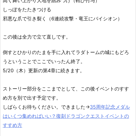
高く舞い上がり大地を踏みつけ（転び付与）
しっぽをたたきつける
邪悪な爪で引き裂く（6連続攻撃・竜王にバイシオン）
この後は全力で立て直しです。
倒すとひかりのたまを手に入れてラダトームの城にもどろ
うということでここでいったん終了。
5/20（木）更新の第4章に続きます。
ストーリー部分をここまでとして、この後イベントのすす
め方を別で出す予定です。
しばらくお待ちください。できました→
35周年記念メダル
はいくつ集めればいい？復刻ドラゴンクエストイベントの
すすめ方