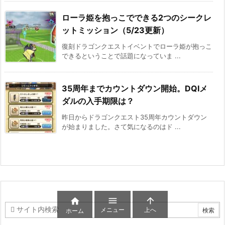
ローラ姫を抱っこでできる2つのシークレ
ットミッション（5/23更新）
復刻ドラゴンクエストイベントでローラ姫が抱っこ
できるということで話題になっていま ...
35周年までカウントダウン開始。DQⅠメ
ダルの入手期限は？
昨日からドラゴンクエスト35周年カウントダウン
が始まりました。さて気になるのはド ...



メニュー
上へ
ホーム