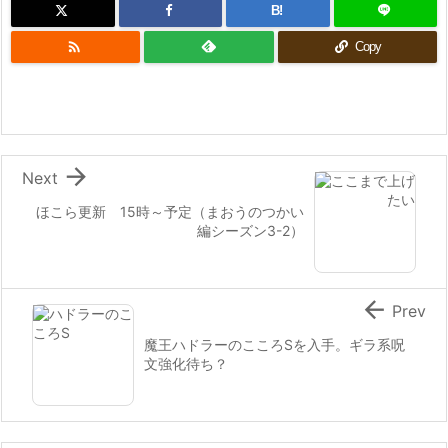
B!

Copy

Next
ほこら更新 15時～予定（まおうのつかい
編シーズン3-2）

Prev
魔王ハドラーのこころSを入手。ギラ系呪
文強化待ち？