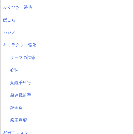
ふくびき・装備
ほこら
カジノ
キャラクター強化
ダーマの試練
心珠
覚醒千里行
超連戦組手
錬金釜
魔王覚醒
ギガモンスター