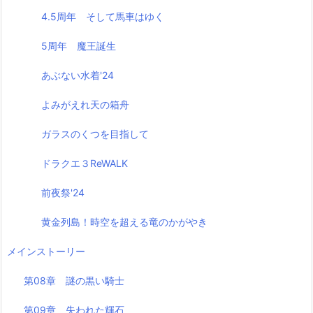
4.5周年 そして馬車はゆく
5周年 魔王誕生
あぶない水着'24
よみがえれ天の箱舟
ガラスのくつを目指して
ドラクエ３ReWALK
前夜祭'24
黄金列島！時空を超える竜のかがやき
メインストーリー
第08章 謎の黒い騎士
第09章 失われた輝石