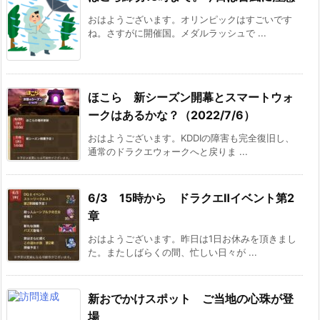
おはようございます。オリンピックはすごいです
ね。さすがに開催国。メダルラッシュで ...
ほこら 新シーズン開幕とスマートウォ
ークはあるかな？（2022/7/6）
おはようございます。KDDIの障害も完全復旧し、
通常のドラクエウォークへと戻りま ...
6/3 15時から ドラクエⅡイベント第2
章
おはようございます。昨日は1日お休みを頂きまし
た。またしばらくの間、忙しい日々が ...
新おでかけスポット ご当地の心珠が登
場