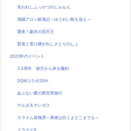
失われしふっかつのじゅもん
海賊アロン航海記～ゆうれい船を追え～
襲来！豪氷の四天王
賢者と受け継がれしさとりのしょ
2023年のイベント
3.5周年 彼方から来る魔剣
DQMコラボ25th
あぶない夏の異世界旅行
ゲルダ＆ヤンガス
スライム冒険譚～勇者は往くよどこまでも～
ドラクエ9