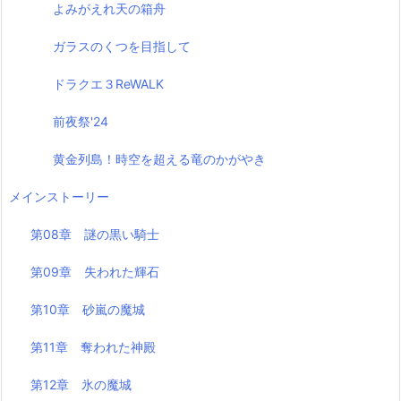
よみがえれ天の箱舟
ガラスのくつを目指して
ドラクエ３ReWALK
前夜祭'24
黄金列島！時空を超える竜のかがやき
メインストーリー
第08章 謎の黒い騎士
第09章 失われた輝石
第10章 砂嵐の魔城
第11章 奪われた神殿
第12章 氷の魔城