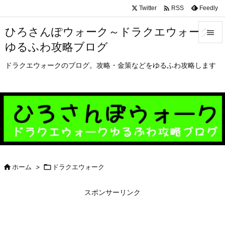

Twitter
Feedly
RSS
ひろさんぽウォーク～ドラクエウォーク

ゆるふわ攻略ブログ

メニュ
ドラクエウォークのブログ。攻略・金策などをゆるふわ攻略します

サイド

前へ

次へ


ホーム
>

ドラクエウォーク
検索
スポンサーリンク