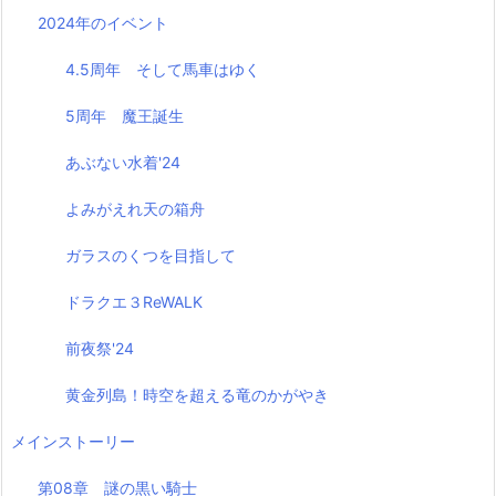
2024年のイベント
4.5周年 そして馬車はゆく
5周年 魔王誕生
あぶない水着'24
よみがえれ天の箱舟
ガラスのくつを目指して
ドラクエ３ReWALK
前夜祭'24
黄金列島！時空を超える竜のかがやき
メインストーリー
第08章 謎の黒い騎士