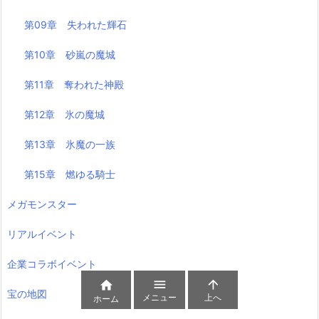
第09章 失われた輝石
第10章 砂嵐の魔城
第11章 奪われた神殿
第12章 氷の魔城
第13章 氷魔の一族
第15章 燃ゆる騎士
メガモンスター
リアルイベント
企業コラボイベント



宝の地図
メニュー
上へ
ホーム