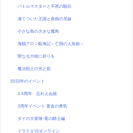
バトルマスターと不死の騎兵
凍てついた王国と炎熱の兄妹
小さな島の大きな魔鳥
海賊アロン航海記～亡国の人魚姫～
聖なる大樹に祈りを
魔法戦士の光と影
2022年のイベント
2.5周年 忘れえぬ旅
3周年イベント 黄金の勇気
ダイの大冒険-竜の騎士編
ドラクエ10オンライン