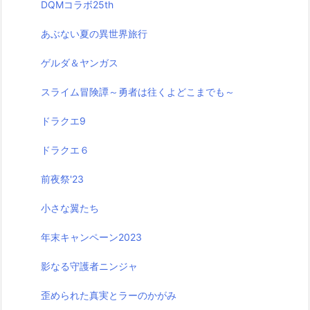
DQMコラボ25th
あぶない夏の異世界旅行
ゲルダ＆ヤンガス
スライム冒険譚～勇者は往くよどこまでも～
ドラクエ9
ドラクエ６
前夜祭'23
小さな翼たち
年末キャンペーン2023
影なる守護者ニンジャ
歪められた真実とラーのかがみ