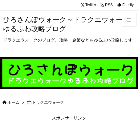

Twitter
Feedly
RSS
ひろさんぽウォーク～ドラクエウォーク

ゆるふわ攻略ブログ

メニュ
ドラクエウォークのブログ。攻略・金策などをゆるふわ攻略します

サイド

前へ

次へ


ホーム
>

ドラクエウォーク
検索
スポンサーリンク