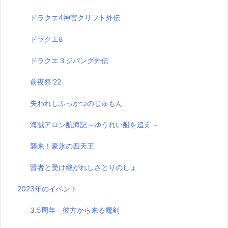
ドラクエ4神官クリフト外伝
ドラクエ8
ドラクエ３ジパング外伝
前夜祭'22
失われしふっかつのじゅもん
海賊アロン航海記～ゆうれい船を追え～
襲来！豪氷の四天王
賢者と受け継がれしさとりのしょ
2023年のイベント
3.5周年 彼方から来る魔剣