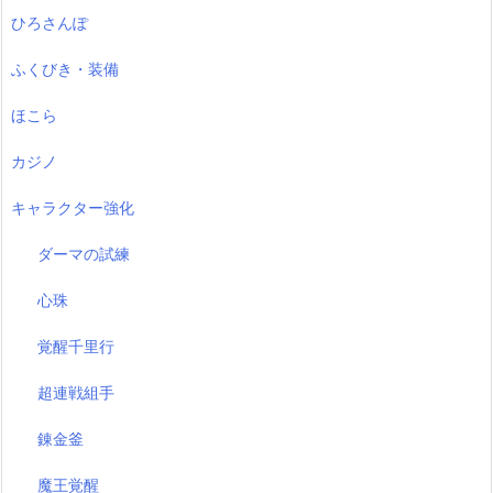
ひろさんぽ
ふくびき・装備
ほこら
カジノ
キャラクター強化
ダーマの試練
心珠
覚醒千里行
超連戦組手
錬金釜
魔王覚醒