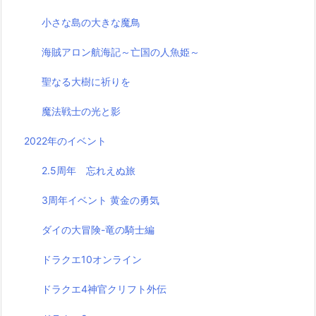
小さな島の大きな魔鳥
海賊アロン航海記～亡国の人魚姫～
聖なる大樹に祈りを
魔法戦士の光と影
2022年のイベント
2.5周年 忘れえぬ旅
3周年イベント 黄金の勇気
ダイの大冒険-竜の騎士編
ドラクエ10オンライン
ドラクエ4神官クリフト外伝