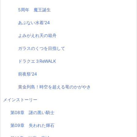
5周年 魔王誕生
あぶない水着'24
よみがえれ天の箱舟
ガラスのくつを目指して
ドラクエ３ReWALK
前夜祭'24
黄金列島！時空を超える竜のかがやき
メインストーリー
第08章 謎の黒い騎士
第09章 失われた輝石