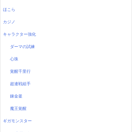
ほこら
カジノ
キャラクター強化
ダーマの試練
心珠
覚醒千里行
超連戦組手
錬金釜
魔王覚醒
ギガモンスター