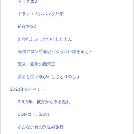
ドラクエ8
ドラクエ３ジパング外伝
前夜祭'22
失われしふっかつのじゅもん
海賊アロン航海記～ゆうれい船を追え～
襲来！豪氷の四天王
賢者と受け継がれしさとりのしょ
2023年のイベント
3.5周年 彼方から来る魔剣
DQMコラボ25th
あぶない夏の異世界旅行