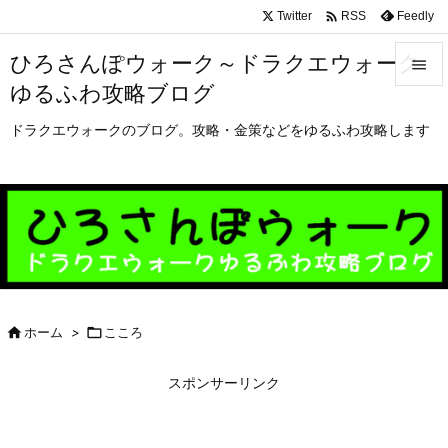

Twitter
Feedly
RSS
ひろさんぽウォーク～ドラクエウォーク

ゆるふわ攻略ブログ

メニュ
ドラクエウォークのブログ。攻略・金策などをゆるふわ攻略します

サイド

前へ

次へ


ホーム
>

こころ
検索
スポンサーリンク