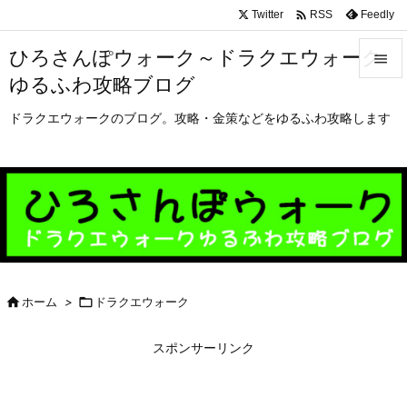

Twitter
Feedly
RSS
ひろさんぽウォーク～ドラクエウォーク

ゆるふわ攻略ブログ

メニュ
ドラクエウォークのブログ。攻略・金策などをゆるふわ攻略します

サイド

前へ

次へ


ホーム
>

ドラクエウォーク
検索
スポンサーリンク