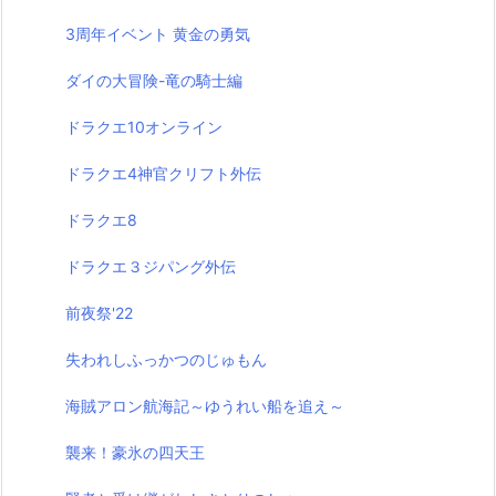
3周年イベント 黄金の勇気
ダイの大冒険-竜の騎士編
ドラクエ10オンライン
ドラクエ4神官クリフト外伝
ドラクエ8
ドラクエ３ジパング外伝
前夜祭'22
失われしふっかつのじゅもん
海賊アロン航海記～ゆうれい船を追え～
襲来！豪氷の四天王