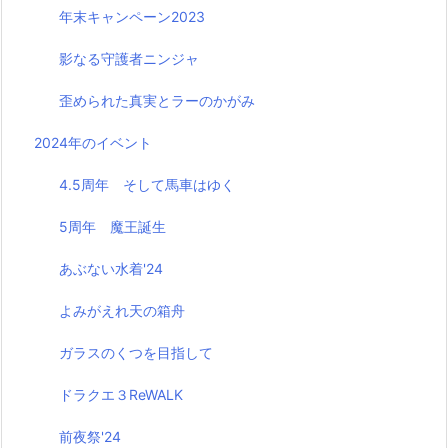
年末キャンペーン2023
影なる守護者ニンジャ
歪められた真実とラーのかがみ
2024年のイベント
4.5周年 そして馬車はゆく
5周年 魔王誕生
あぶない水着'24
よみがえれ天の箱舟
ガラスのくつを目指して
ドラクエ３ReWALK
前夜祭'24