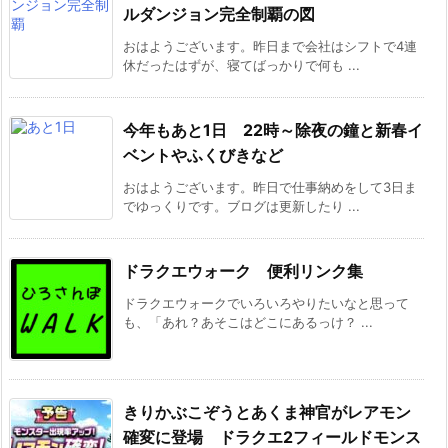
ルダンジョン完全制覇の図
おはようございます。昨日まで会社はシフトで4連
休だったはずが、寝てばっかりで何も ...
今年もあと1日 22時～除夜の鐘と新春イ
ベントやふくびきなど
おはようございます。昨日で仕事納めをして3日ま
でゆっくりです。ブログは更新したり ...
ドラクエウォーク 便利リンク集
ドラクエウォークでいろいろやりたいなと思って
も、「あれ？あそこはどこにあるっけ？ ...
きりかぶこぞうとあくま神官がレアモン
確変に登場 ドラクエ2フィールドモンス