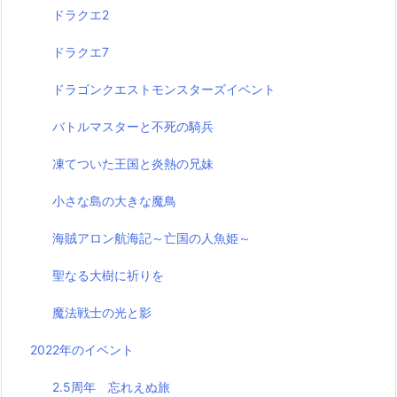
ドラクエ2
ドラクエ7
ドラゴンクエストモンスターズイベント
バトルマスターと不死の騎兵
凍てついた王国と炎熱の兄妹
小さな島の大きな魔鳥
海賊アロン航海記～亡国の人魚姫～
聖なる大樹に祈りを
魔法戦士の光と影
2022年のイベント
2.5周年 忘れえぬ旅