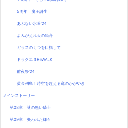
5周年 魔王誕生
あぶない水着'24
よみがえれ天の箱舟
ガラスのくつを目指して
ドラクエ３ReWALK
前夜祭'24
黄金列島！時空を超える竜のかがやき
メインストーリー
第08章 謎の黒い騎士
第09章 失われた輝石