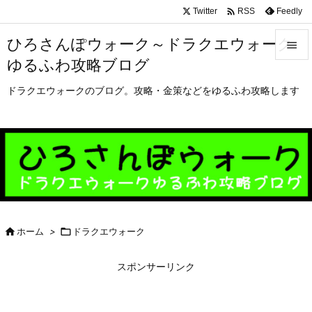

Twitter
Feedly
RSS
ひろさんぽウォーク～ドラクエウォーク

ゆるふわ攻略ブログ

メニュ
ドラクエウォークのブログ。攻略・金策などをゆるふわ攻略します

サイド

前へ

次へ


ホーム
>

ドラクエウォーク
検索
スポンサーリンク