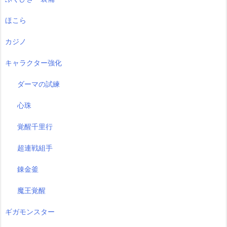
ほこら
カジノ
キャラクター強化
ダーマの試練
心珠
覚醒千里行
超連戦組手
錬金釜
魔王覚醒
ギガモンスター