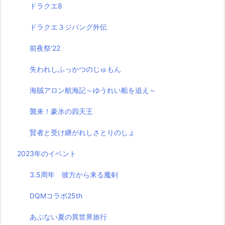
ドラクエ8
ドラクエ３ジパング外伝
前夜祭'22
失われしふっかつのじゅもん
海賊アロン航海記～ゆうれい船を追え～
襲来！豪氷の四天王
賢者と受け継がれしさとりのしょ
2023年のイベント
3.5周年 彼方から来る魔剣
DQMコラボ25th
あぶない夏の異世界旅行