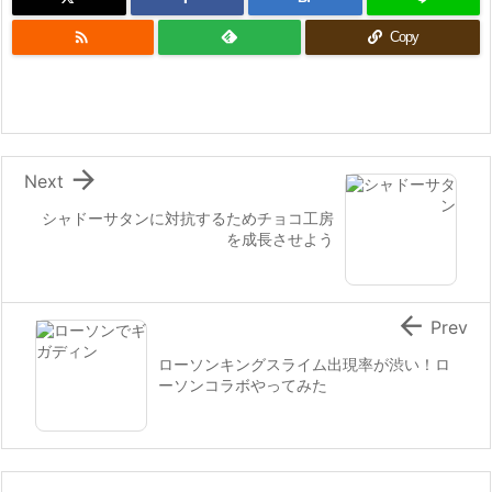

Copy

Next
シャドーサタンに対抗するためチョコ工房
を成長させよう

Prev
ローソンキングスライム出現率が渋い！ロ
ーソンコラボやってみた